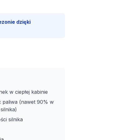
zonie dzięki
k w ciepłej kabinie
 paliwa (nawet 90% w
ilnika)
ci silnika
ia