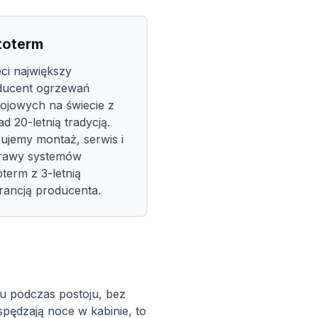
toterm
ci największy
ducent ogrzewań
ojowych na świecie z
d 20-letnią tradycją.
ujemy montaż, serwis i
rawy systemów
term z 3-letnią
rancją producenta.
du podczas postoju, bez
pędzają noce w kabinie, to