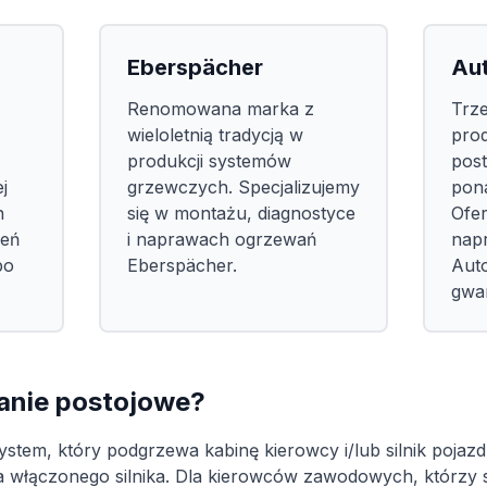
Eberspächer
Au
Renomowana marka z
Trze
wieloletnią tradycją w
pro
produkcji systemów
post
j
grzewczych. Specjalizujemy
pona
n
się w montażu, diagnostyce
Ofer
zeń
i naprawach ogrzewań
nap
po
Eberspächer.
Auto
gwa
anie postojowe?
stem, który podgrzewa kabinę kierowcy i/lub silnik pojaz
a włączonego silnika. Dla kierowców zawodowych, którzy s