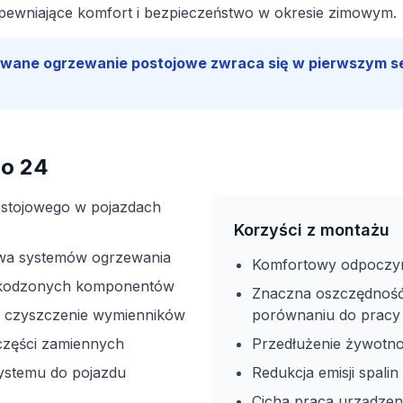
pewniające komfort i bezpieczeństwo w okresie zimowym.
lowane ogrzewanie postojowe zwraca się w pierwszym se
ho 24
ostojowego w pojazdach
Korzyści z montażu
wa systemów ogrzewania
Komfortowy odpoczyne
zkodzonych komponentów
Znaczna oszczędność
i czyszczenie wymienników
porównaniu do pracy s
części zamiennych
Przedłużenie żywotnoś
ystemu do pojazdu
Redukcja emisji spalin
Cicha praca urządzen