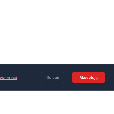
ywatności
.
Odrzuć
Akceptuję