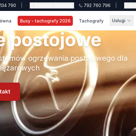
134 790
|
Strzelce Opolskie
:
792 760 796
|
Ra
Usługi
łówna
Busy - tachografy 2026
Tachografy
 postojowe
systemów ogrzewania postojowego dla
iężarowych
takt