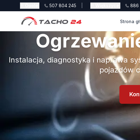
Opole
:
507 804 245
|
Większyce
:
886 
Strona g
Ogrzewanie
Instalacja, diagnostyka i naprawa 
pojazdów c
Kon