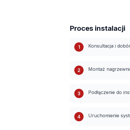
Proces instalacji
Konsultacja i dob
1
Montaż nagrzewnic
2
Podłączenie do inst
3
Uruchomienie syste
4